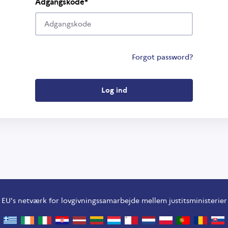
Adgangskode
Forgot password?
EU's netværk for lovgivningssamarbejde mellem justitsministerier