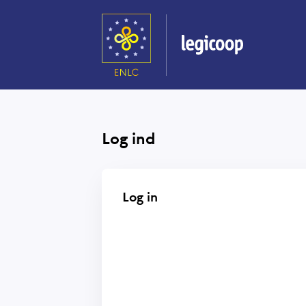
Gå
til
hovedindhold
Log ind
Log in