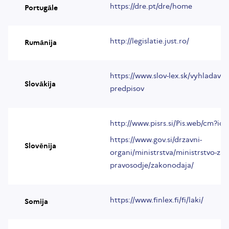
https://dre.pt/dre/home
Portugāle
http://legislatie.just.ro/
Rumānija
https://www.slov-lex.sk/vyhladava
Slovākija
predpisov
http://www.pisrs.si/Pis.web/cm?id
https://www.gov.si/drzavni-
Slovēnija
organi/ministrstva/ministrstvo-za-
pravosodje/zakonodaja/
https://www.finlex.fi/fi/laki/
Somija