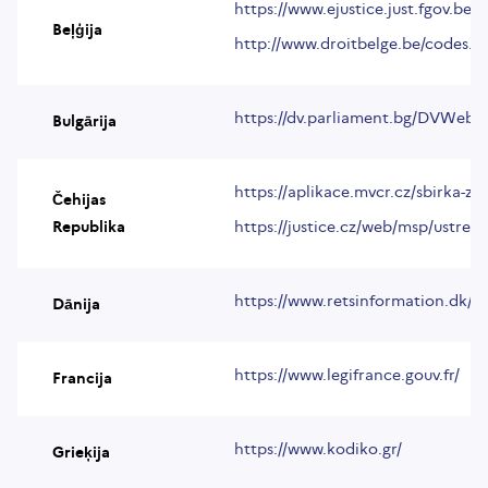
https://www.ejustice.just.fgov.be/l
Beļģija
http://www.droitbelge.be/codes.a
https://dv.parliament.bg/DVWeb/b
Bulgārija
https://aplikace.mvcr.cz/sbirka-za
Čehijas
Republika
https://justice.cz/web/msp/ustredn
https://www.retsinformation.dk/
Dānija
https://www.legifrance.gouv.fr/
Francija
https://www.kodiko.gr/
Grieķija